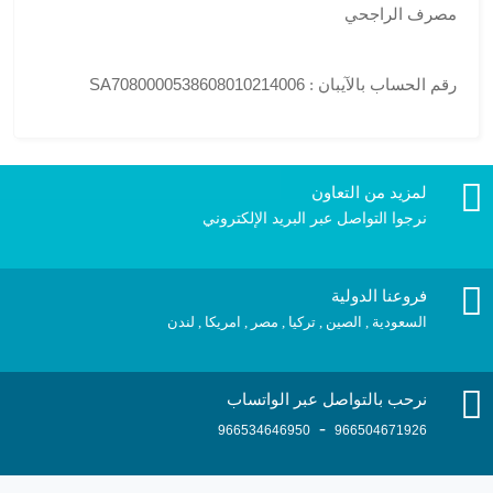
مصرف الراجحي
SA7080000538608010214006
رقم الحساب بالآيبان :
لمزيد من التعاون
نرجوا التواصل عبر البريد الإلكتروني
فروعنا الدولية
السعودية , الصين , تركيا , مصر , امريكا , لندن
نرحب بالتواصل عبر الواتساب
-
966534646950
966504671926